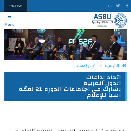
FTP
ENGLISH
Menu
الرئيسية
أخبار الاتحاد
اتحاد إذاعات
PRINT
TWITTER
FACEBOOK
الدول العربية
يشارك في اجتماعات الدورة 21 لقمّة
آسيا للإعلام
بدعوة من
المعهد الآسيوي للتنمية الإذاعية