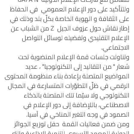
وللتأكيد على دور الإعلام العمومي في الحفاظ
على الثقافة و الهوية الخاصة بكلّ بلد وذلك في
إطار نقاش حول عزوف الجيل
Z
من الشباب عن
الإعلام التقليدي وتفضيله لوسائل التواصل
الاجتماعي.
وتناولت جلسات قمة الإعلام المنضوية تحت
شعار " من التقاليد إلى التكنولوجيا" ، عديد
المواضيع المتصلة بإعادة بناء منظومة المحتوى
الرقمي في ظلّ التطوّرات المتسارعة في المجال
التكنولوجي ولا سيّما تلك المتصلة بالذكاء
الاصطناعي، باللإضافة إلى دور الإعلام في
الصمود في وجه التغير المناخي في آسيا.
ومن ضمن فعاليات القمة حفل توزيع الجوائز
الدولية للمعهد الآسيوي للتنمية الإذاعية والتي