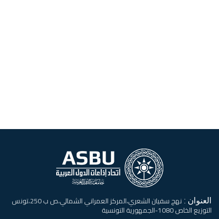
العنوان :
نهج سفيان الشعري،المركز العمراني الشمالي،ص ب 250،تونس
التوزيع الخاص 1080-الجمهورية التونسية