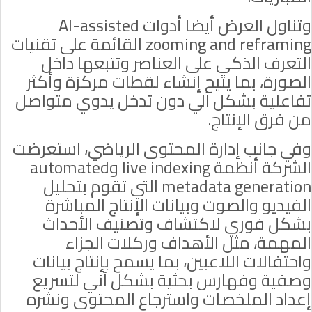
وتناول العرض أيضا أدوات
AI-assisted
zooming and reframing
القائمة على تقنيات
التعرف الذكي على العناصر وتتبعها داخل
الصورة، بما يتيح إنشاء لقطات مركزة وأكثر
تفاعلية بشكل آلي دون تدخل يدوي متواصل
من فرق الإنتاج.
وفي جانب إدارة المحتوى الرياضي، استعرضت
الشركة أنظمة
live indexing
و
automated
metadata generation
التي تقوم بتحليل
الفيديو والصوت وبيانات الإنتاج المباشرة
بشكل فوري لاكتشاف وتصنيف الأحداث
المهمة، مثل الأهداف وركلات الجزاء
واحتفالات اللاعبين، بما يسمح بإنتاج بيانات
وصفية وفهارس بحثية بشكل آني لتسريع
إعداد الملخصات واسترجاع المحتوى ونشره