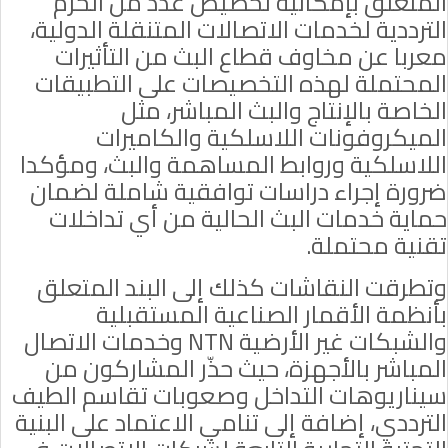
المتعلق بإمكانية تخصيص عدد من الحزم
الترددية لخدمات الاتصالات المتنقلة الدولية،
معربا عن مخاوف قطاع البث من التأثيرات
المحتملة لهذه التخصيصات على التطبيقات
الخاصة بالإنتاج والبث المباشر، مثل
الميكروفونات اللاسلكية والكاميرات
اللاسلكية وروابط المساهمة والبث، ومؤكدا
ضرورة إجراء دراسات توافقية شاملة لضمان
حماية خدمات البث الحالية من أي تداخلات
تقنية محتملة.
وتطرقت النقاشات كذلك إلى البند المتعلق
بأنظمة الأقمار الصناعية المستقبلية
والشبكات غير الأرضية
NTN
وخدمات الاتصال
المباشر بالأجهزة، حيث حذّر المشاركون من
سيناريوهات التداخل وصعوبات تقاسم الطيف
الترددي، إضافة إلى تنامي الاعتماد على البنية