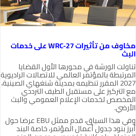
مخاوف من تأثيرات
WRC-27
على خدمات
البث
تناولت الورشة في محورها الأول القضايا
المرتبطة بالمؤتمر العالمي للاتصالات الراديوية
2027 المقرر تنظيمه بمدينة شنغهاي الصينية،
مع التركيز على مستقبل الطيف الترددي
المخصص لخدمات الإعلام العمومي والبث
الأرضي.
وفي هذا السياق، قدم ممثل
EBU
عرضا حول
أبرز بنود جدول أعمال المؤتمر، خاصة البند